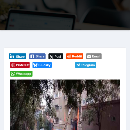
Post
Reddit
Email
Share
Share
Pinterest
Bluesky
Telegram
Whatsapp