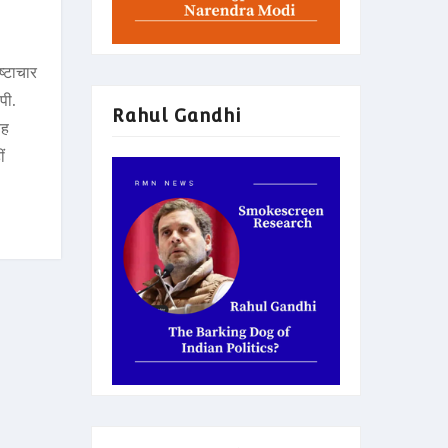
्टाचार
पी.
Rahul Gandhi
यह
ं