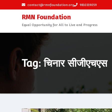
Skip
contact@rmnfoundation.org
9810319059
to
RMN Foundation
content
Equal Opportunity for All to Live and Progress
Tag: चिनार सीजीएचएस